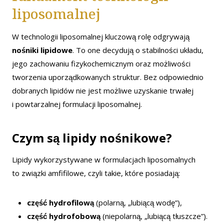
liposomalnej
W technologii liposomalnej kluczową rolę odgrywają
nośniki lipidowe
. To one decydują o stabilności układu,
jego zachowaniu fizykochemicznym oraz możliwości
tworzenia uporządkowanych struktur. Bez odpowiednio
dobranych lipidów nie jest możliwe uzyskanie trwałej
i powtarzalnej formulacji liposomalnej.
Czym są lipidy nośnikowe?
Lipidy wykorzystywane w formulacjach liposomalnych
to związki amfifilowe, czyli takie, które posiadają:
część hydrofilową
(polarną, „lubiącą wodę”),
część hydrofobową
(niepolarną, „lubiącą tłuszcze”).