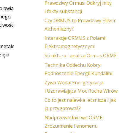
Prawdziwy Ormus: Odkryj mity
ojawia
i fakty substancji
anego
Czy ORMUS to Prawdziwy Eliksir
ciwości
Alchemiczny?
Interakcje ORMUS z Polami
 metale
Elektromagnetycznymi
ięki
Struktura i analiza Ormus ORME
Technika Oddechu Kobry:
Podnoszenie Energii Kundalini
Żywa Woda: Energetyzacja
i Uzdrawiająca Moc Ruchu Wirów
Co to jest nalewka lecznicza i jak
ją przygotować?
Nadprzewodnictwo ORME:
Zrozumienie Fenomenu