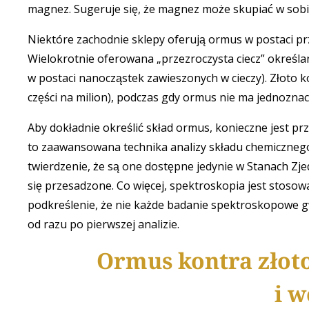
magnez. Sugeruje się, że magnez może skupiać w sobie
Niektóre zachodnie sklepy oferują ormus w postaci prze
Wielokrotnie oferowana „przezroczysta ciecz” określan
w postaci nanocząstek zawieszonych w cieczy). Złoto ko
części na milion), podczas gdy ormus nie ma jednozna
Aby dokładnie określić skład ormus, konieczne jest 
to zaawansowana technika analizy składu chemicznego
twierdzenie, że są one dostępne jedynie w Stanach Zjed
się przesadzone. Co więcej, spektroskopia jest stosow
podkreślenie, że nie każde badanie spektroskopowe g
od razu po pierwszej analizie.
Ormus kontra złoto
i w