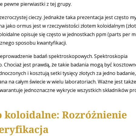
 pewne pierwiastki z tej grupy.
zroczystej cieczy. Jednakże taka prezentacja jest często my
a jako ormus jest w rzeczywistości złotem koloidalnym (zło
loidalne opisuje się często w jednostkach ppm (parts per mi
cznego sposobu kwantyfikacji.
przeprowadzenie badań spektroskopowych. Spektroskopia
. Chociaż jest prawdą, że takie badania mogą być kosztown
noczonych i kosztują setki tysięcy złotych za jedno badanie
ana na całym świecie w wielu laboratoriach. Ważne jest takż
warantuje jednoznaczne wykrycie wszystkich składników pr
 koloidalne: Rozróżnienie
eryfikacja