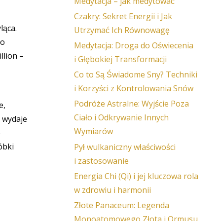
Medytacja – jak medytować
Czakry: Sekret Energii i Jak
ląca.
Utrzymać Ich Równowagę
to
Medytacja: Droga do Oświecenia
llion –
i Głębokiej Transformacji
Co to Są Świadome Sny? Techniki
i Korzyści z Kontrolowania Snów
Podróże Astralne: Wyjście Poza
e,
Ciało i Odkrywanie Innych
, wydaje
Wymiarów
e
óbki
Pył wulkaniczny właściwości
i zastosowanie
Energia Chi (Qi) i jej kluczowa rola
w zdrowiu i harmonii
Złote Panaceum: Legenda
Monoatomowego Złota i Ormusu