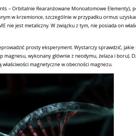
nts – Orbitalnie Rearanżowane Monoatomowe Elementy), p
wanym w krzemionce, szczególnie w przypadku ormus uzysk
E nie jest metaliczny. W związku z tym, nie posiada on właś
zeprowadzić prosty eksperyment. Wystarczy sprawdzić, jakie
yp magnesu, wykonany głównie z neodymu, żelaza i boru). Dz
ją właściwości magnetyczne w obecności magnezu.