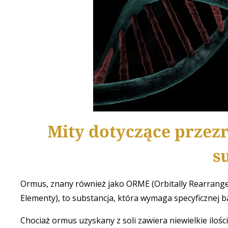
Mity dotyczące przezr
s
Ormus, znany również jako ORME (Orbitally Rearra
Elementy), to substancja, która wymaga specyficznej 
Chociaż ormus uzyskany z soli zawiera niewielkie iloś