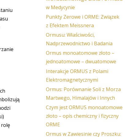
w Medycynie
staniu
Punkty Zerowe i ORME: Związek
wasu
z Efektem Meissnera
u
Ormusu: Właściwości,
Nadprzewodnictwo i Badania
rzanie
Ormus monoatomowe złoto –
jednoatomowe – dwuatomowe
Interakcje ORMUS z Polami
Elektromagnetycznymi
Ormus: Porównanie Soli z Morza
ych
Martwego, Himalajów i Innych
mbolizują
Czym jest ORMUS monoatomowe
hodzi
złoto – opis chemiczny i fizyczny
i)
ORME
 rolę
Ormus w Zawiesinie czy Proszku: