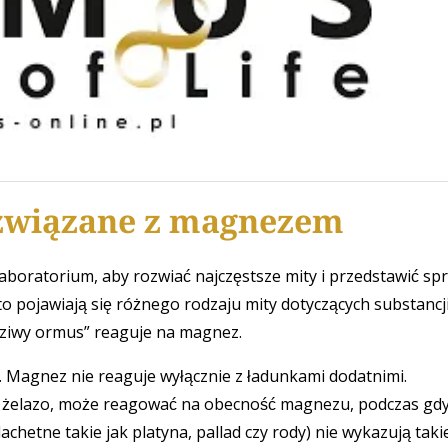
 związane z magnezem
boratorium, aby rozwiać najczęstsze mity i przedstawić s
sto pojawiają się różnego rodzaju mity dotyczących substanc
dziwy ormus” reaguje na magnez.
. Magnez nie reaguje wyłącznie z ładunkami dodatnimi.
czy żelazo, może reagować na obecność magnezu, podczas gdy
chetne takie jak platyna, pallad czy rody) nie wykazują takiej