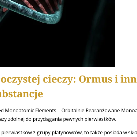
oczystej cieczy: Ormus i in
ubstancje
nged Monoatomic Elements – Orbitalnie Rearanżowane Mon
bazy zdolnej do przyciągania pewnych pierwiastków.
ci pierwiastków z grupy platynowców, to także posiada w skł