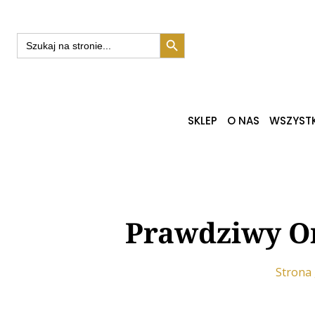
Search Button
Search
for:
SKLEP
O NAS
WSZYSTK
Prawdziwy Or
Strona