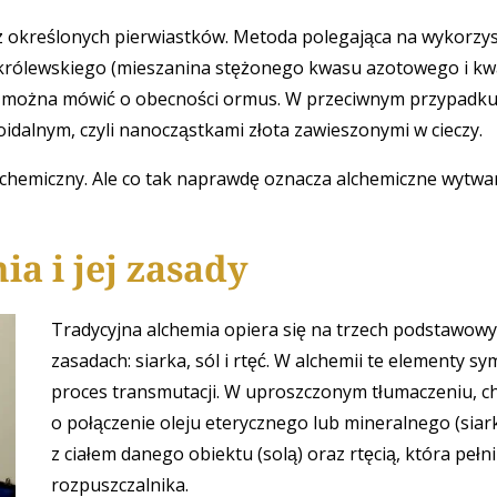
z określonych pierwiastków. Metoda polegająca na wykorzy
u królewskiego (mieszanina stężonego kwasu azotowego i k
ad, można mówić o obecności ormus. W przeciwnym przypadk
dalnym, czyli nanocząstkami złota zawieszonymi w cieczy.
lchemiczny. Ale co tak naprawdę oznacza alchemiczne wytwa
a i jej zasady
Tradycyjna alchemia opiera się na trzech podstawow
zasadach: siarka, sól i rtęć. W alchemii te elementy sy
proces transmutacji. W uproszczonym tłumaczeniu, c
o połączenie oleju eterycznego lub mineralnego (siark
z ciałem danego obiektu (solą) oraz rtęcią, która pełni
rozpuszczalnika.