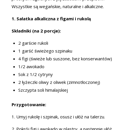
Wszystkie są wegańskie, naturalne i alkaliczne.
1. Sałatka alkaliczna z figami i rukolą
Składniki (na 2 porcje):
2 garście rukoli
1 garść świeżego szpinaku
4 figi (świeże lub suszone, bez konserwantów)
1/2 awokado
Sok z 1/2 cytryny
2 łyżeczki oliwy z oliwek (zimnotłoczonej)
Szczypta soli himalajskiej
Przygotowanie:
1. Umyj rukolę i szpinak, osusz i ułóż na talerzu.
2. Pokrój figi i awokado w plastry, a następnie ułóż