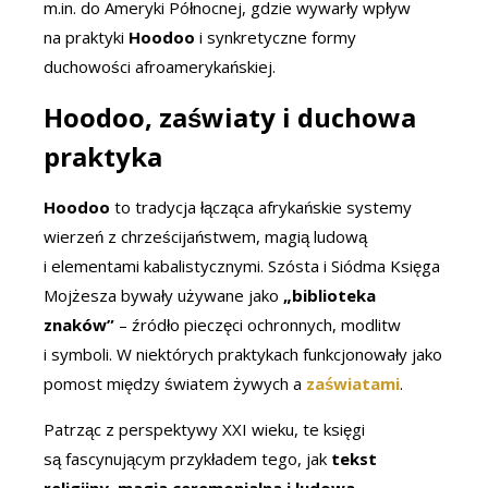
m.in. do Ameryki Północnej, gdzie wywarły wpływ
na praktyki
Hoodoo
i synkretyczne formy
duchowości afroamerykańskiej.
Hoodoo, zaświaty i duchowa
praktyka
Hoodoo
to tradycja łącząca afrykańskie systemy
wierzeń z chrześcijaństwem, magią ludową
i elementami kabalistycznymi. Szósta i Siódma Księga
Mojżesza bywały używane jako
„biblioteka
znaków”
– źródło pieczęci ochronnych, modlitw
i symboli. W niektórych praktykach funkcjonowały jako
pomost między światem żywych a
zaświatami
.
Patrząc z perspektywy XXI wieku, te księgi
są fascynującym przykładem tego, jak
tekst