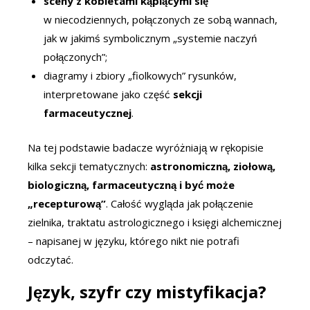
sceny z kobietami kąpiącymi się
w niecodziennych, połączonych ze sobą wannach,
jak w jakimś symbolicznym „systemie naczyń
połączonych”;
diagramy i zbiory „fiolkowych” rysunków,
interpretowane jako część
sekcji
farmaceutycznej
.
Na tej podstawie badacze wyróżniają w rękopisie
kilka sekcji tematycznych:
astronomiczną, ziołową,
biologiczną, farmaceutyczną i być może
„recepturową”
. Całość wygląda jak połączenie
zielnika, traktatu astrologicznego i księgi alchemicznej
– napisanej w języku, którego nikt nie potrafi
odczytać.
Język, szyfr czy mistyfikacja?