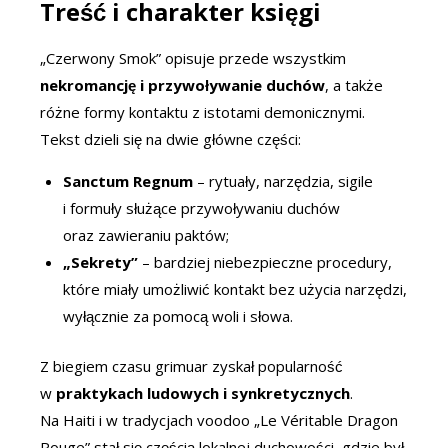
Treść i charakter księgi
„Czerwony Smok” opisuje przede wszystkim
nekromancję i przywoływanie duchów
, a także
różne formy kontaktu z istotami demonicznymi.
Tekst dzieli się na dwie główne części:
Sanctum Regnum
– rytuały, narzędzia, sigile
i formuły służące przywoływaniu duchów
oraz zawieraniu paktów;
„Sekrety”
– bardziej niebezpieczne procedury,
które miały umożliwić kontakt bez użycia narzędzi,
wyłącznie za pomocą woli i słowa.
Z biegiem czasu grimuar zyskał popularność
w
praktykach ludowych i synkretycznych
.
Na Haiti i w tradycjach voodoo „Le Véritable Dragon
Rouge” stał się częścią lokalnej duchowości, gdzie był