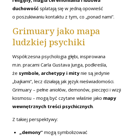
religijny, magia ceremonialna i ludowa
duchowość
splatają się w jedną opowieść
o poszukiwaniu kontaktu z tym, co „ponad nami”.
Grimuary jako mapa
ludzkiej psychiki
Współczesna psychologia głębi, inspirowana
m.in. pracami Carla Gustava Junga, podkreśla,
że
symbole, archetypy i mity
nie są jedynie
„bajkami”, lecz działają jak język nieświadomości.
Grimuary – pełne aniołów, demonów, pieczęci i wizji
kosmosu – mogą być czytane właśnie jako
mapy
wewnętrznych treści psychicznych
.
Z takiej perspektywy:
„demony”
mogą symbolizować