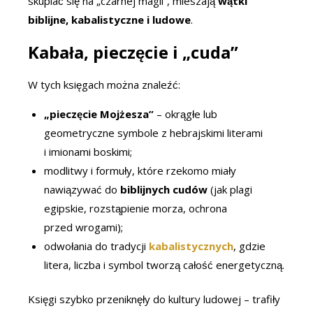
skupiać się na „czarnej magii”, mieszają
wątki
biblijne, kabalistyczne i ludowe
.
Kabała, pieczęcie i „cuda”
W tych księgach można znaleźć:
„pieczęcie Mojżesza”
– okrągłe lub
geometryczne symbole z hebrajskimi literami
i imionami boskimi;
modlitwy i formuły, które rzekomo miały
nawiązywać do
biblijnych cudów
(jak plagi
egipskie, rozstąpienie morza, ochrona
przed wrogami);
odwołania do tradycji
kabalistycznych
, gdzie
litera, liczba i symbol tworzą całość energetyczną.
Księgi szybko przeniknęły do kultury ludowej – trafiły