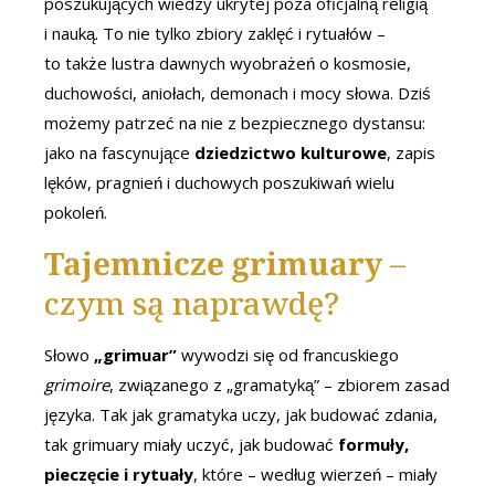
poszukujących wiedzy ukrytej poza oficjalną religią
i nauką. To nie tylko zbiory zaklęć i rytuałów –
to także lustra dawnych wyobrażeń o kosmosie,
duchowości, aniołach, demonach i mocy słowa. Dziś
możemy patrzeć na nie z bezpiecznego dystansu:
jako na fascynujące
dziedzictwo kulturowe
, zapis
lęków, pragnień i duchowych poszukiwań wielu
pokoleń.
Tajemnicze grimuary
–
czym są naprawdę?
Słowo
„grimuar”
wywodzi się od francuskiego
grimoire
, związanego z „gramatyką” – zbiorem zasad
języka. Tak jak gramatyka uczy, jak budować zdania,
tak grimuary miały uczyć, jak budować
formuły,
pieczęcie i rytuały
, które – według wierzeń – miały