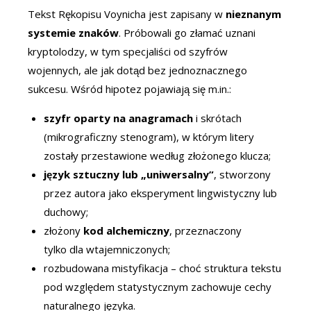
Tekst Rękopisu Voynicha jest zapisany w
nieznanym
systemie znaków
. Próbowali go złamać uznani
kryptolodzy, w tym specjaliści od szyfrów
wojennych, ale jak dotąd bez jednoznacznego
sukcesu. Wśród hipotez pojawiają się m.in.:
szyfr oparty na anagramach
i skrótach
(mikrograficzny stenogram), w którym litery
zostały przestawione według złożonego klucza;
język sztuczny lub „uniwersalny”
, stworzony
przez autora jako eksperyment lingwistyczny lub
duchowy;
złożony
kod alchemiczny
, przeznaczony
tylko dla wtajemniczonych;
rozbudowana mistyfikacja – choć struktura tekstu
pod względem statystycznym zachowuje cechy
naturalnego języka.