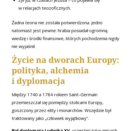
żył już w czasach Jezusa – co pojawia się
w relacjach teozoficznych.
Żadna teoria nie została potwierdzona. Jedno
natomiast jest pewne: hrabia posiadał ogromną
wiedzę i środki finansowe, których pochodzenia nigdy
nie wyjaśnił.
Życie na dworach Europy:
polityka, alchemia
i dyplomacja
Między 1740 a 1784 rokiem Saint-Germain
przemieszczał się pomiędzy stolicami Europy,
goszczony przez elity i monarchów. Wszędzie był
traktowany jako „człowiek wyjątkowy”.
Był dyplomatą Ludwika XV
, uczestniczył w misjach