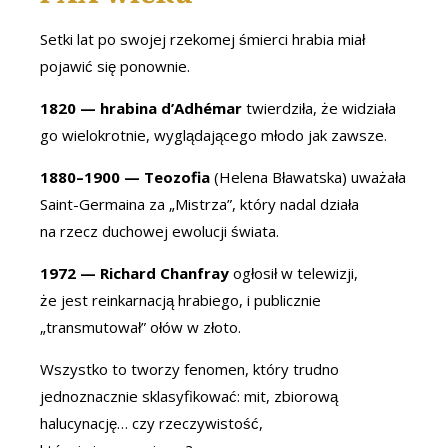
Setki lat po swojej rzekomej śmierci hrabia miał
pojawić się ponownie.
1820 — hrabina d’Adhémar
twierdziła, że widziała
go wielokrotnie, wyglądającego młodo jak zawsze.
1880–1900 — Teozofia
(Helena Bławatska) uważała
Saint-Germaina za „Mistrza”, który nadal działa
na rzecz duchowej ewolucji świata.
1972 — Richard Chanfray
ogłosił w telewizji,
że jest reinkarnacją hrabiego, i publicznie
„transmutował” ołów w złoto.
Wszystko to tworzy fenomen, który trudno
jednoznacznie sklasyfikować: mit, zbiorową
halucynację… czy rzeczywistość,