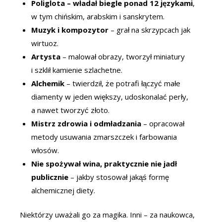
Poliglota – władał biegle ponad 12 językami
,
w tym chińskim, arabskim i sanskrytem.
Muzyk i kompozytor
– grał na skrzypcach jak
wirtuoz.
Artysta
– malował obrazy, tworzył miniatury
i szklił kamienie szlachetne.
Alchemik
– twierdził, że potrafi łączyć małe
diamenty w jeden większy, udoskonalać perły,
a nawet tworzyć złoto.
Mistrz zdrowia i odmładzania
– opracował
metody usuwania zmarszczek i farbowania
włosów.
Nie spożywał wina, praktycznie nie jadł
publicznie
– jakby stosował jakąś formę
alchemicznej diety.
Niektórzy uważali go za magika. Inni – za naukowca,