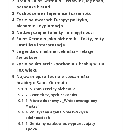
Hrabia Saint Germain – człowiek, legenda,
paradoks historii
Pochodzenie i tajemnice tożsamości
Życie na dworach Europy: polityka,
alchemia i dyplomacja
Nadzwyczajne talenty i umiejętności
Saint Germain jako alchemik – fakty, mity
i możliwe interpretacje
Legenda o nieśmiertelności – relacje
świadków
Życie po śmierci? Spotkania z hrabią w XIX
i XX wieku
Najważniejsze teorie o tożsamości
hrabiego Saint-Germain
1. Nieśmiertelny alchemik
2. Członek tajnych zakonów
3. Mistrz duchowy / „Wniebowstąpiony
Mistrz”
4. Polityczny agent o niezwykłych
zdolnościach
5. Genialny naukowiec wyprzedzający
epokę