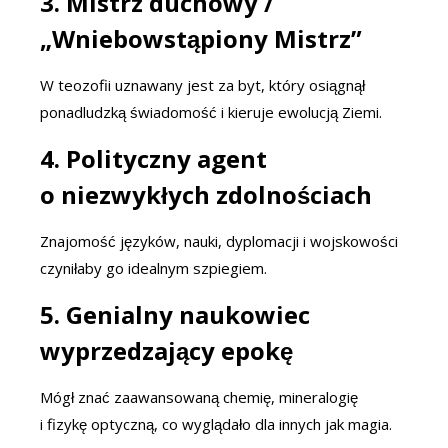
3.
Mistrz duchowy /
„Wniebowstąpiony Mistrz”
W teozofii uznawany jest za byt, który osiągnął
ponadludzką świadomość i kieruje ewolucją Ziemi.
4.
Polityczny agent
o niezwykłych zdolnościach
Znajomość języków, nauki, dyplomacji i wojskowości
czyniłaby go idealnym szpiegiem.
5.
Genialny naukowiec
wyprzedzający epokę
Mógł znać zaawansowaną chemię, mineralogię
i fizykę optyczną, co wyglądało dla innych jak magia.