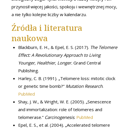
przynosił więcej jakości, spokoju i wewnętrznej mocy,
a nie tylko kolejne liczby w kalendarzu.
Źródła i literatura
naukowa
Blackburn, E. H., & Epel, E. S. (2017).
The Telomere
Effect: A Revolutionary Approach to Living
Younger, Healthier, Longer.
Grand Central
Publishing.
Harley, C. B. (1991). „Telomere loss: mitotic clock
or genetic time bomb?”
Mutation Research
.
PubMed
Shay, J. W., & Wright, W. E. (2005). „Senescence
and immortalization: role of telomeres and
telomerase.”
Carcinogenesis
.
PubMed
Epel, E. S., et al. (2004). „Accelerated telomere