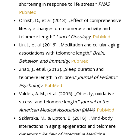
shortening in response to life stress.”
PNAS
.
PubMed
Ornish, D., et al. (2013). „Effect of comprehensive
lifestyle changes on telomerase activity and
telomere length.”
Lancet Oncology
.
PubMed
Lin, J., et al. (2016). „Meditation and cellular aging:
associations with telomere length.”
Brain,
Behavior, and Immunity
.
PubMed
Zhao, J., et al. (2013). „Sleep duration and
telomere length in children.”
Journal of Pediatric
Psychology
.
PubMed
Valdes, A. M., et al. (2005). „Obesity, oxidative
stress, and telomere length.”
Journal of the
American Medical Association (JAMA)
.
PubMed
Szklarska, M., & Lipton, B. (2018). „Mind-body
interactions in aging: epigenetics and telomere
dynamics.”
Review of Integrative Medicine.