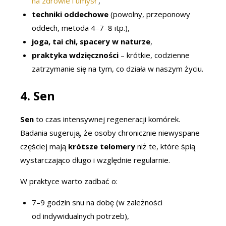
na zdrowie i umysł”
,
techniki oddechowe
(powolny, przeponowy
oddech, metoda 4–7–8 itp.),
joga, tai chi, spacery w naturze
,
praktyka wdzięczności
– krótkie, codzienne
zatrzymanie się na tym, co działa w naszym życiu.
4.
Sen
Sen
to czas intensywnej regeneracji komórek.
Badania sugerują, że osoby chronicznie niewyspane
częściej mają
krótsze telomery
niż te, które śpią
wystarczająco długo i względnie regularnie.
W praktyce warto zadbać o:
7–9 godzin snu na dobę (w zależności
od indywidualnych potrzeb),