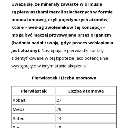
Uważa się, że minerały zawarte w ormusie
są pierwiastkami metali szlachetnych w formie
monoatomowej, czyli pojedynczych atomów,
które – według zwolenników tej koncepcji –
mogą być inaczej przyswajane przez organizm
(badania nadal trwają, gdyż proces wchłaniania
jest złożony).
Następujące pierwiastki zostały
zidentyfikowane w tej hipotezie jako potencjalnie
występujące w innym stanie skupienia:
Pierwiastek i Liczba atomowa
Pierwiastek
Liczba atomowa
Kobalt
27
Miedź
29
Ruten
44
Rod
45