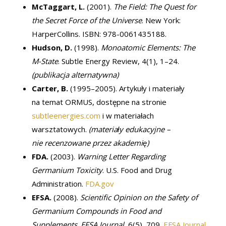
McTaggart, L.
(2001).
The Field: The Quest for
the Secret Force of the Universe
. New York:
HarperCollins. ISBN: 978-0061435188.
Hudson, D.
(1998).
Monoatomic Elements: The
M-State
. Subtle Energy Review, 4(1), 1–24.
(publikacja alternatywna)
Carter, B.
(1995–2005). Artykuły i materiały
na temat ORMUS, dostępne na stronie
subtleenergies.com
i w materiałach
warsztatowych.
(materiały edukacyjne –
nie recenzowane przez akademię)
FDA.
(2003).
Warning Letter Regarding
Germanium Toxicity
. U.S. Food and Drug
Administration.
FDA.gov
EFSA.
(2008).
Scientific Opinion on the Safety of
Germanium Compounds in Food and
Supplements
.
EFSA Journal
, 6(5), 709.
EFSA Journal