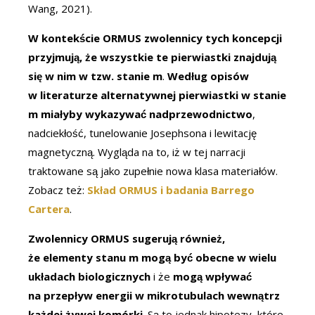
Wang, 2021).
W kontekście ORMUS zwolennicy tych koncepcji
przyjmują, że wszystkie te pierwiastki znajdują
się w nim w tzw. stanie m
.
Według opisów
w literaturze alternatywnej pierwiastki w stanie
m miałyby wykazywać nadprzewodnictwo
,
nadciekłość, tunelowanie Josephsona i lewitację
magnetyczną. Wygląda na to, iż w tej narracji
traktowane są jako zupełnie nowa klasa materiałów.
Zobacz też:
Skład ORMUS i badania Barrego
Cartera
.
Zwolennicy ORMUS sugerują również,
że elementy stanu m mogą być obecne w wielu
układach biologicznych
i że
mogą wpływać
na przepływ energii w mikrotubulach wewnątrz
każdej żywej komórki
. Są to jednak hipotezy, które