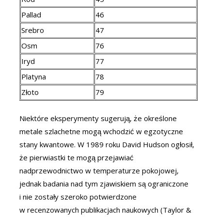
Pallad
46
Srebro
47
Osm
76
Iryd
77
Platyna
78
Złoto
79
Niektóre eksperymenty sugerują, że określone
metale szlachetne mogą wchodzić w egzotyczne
stany kwantowe. W 1989 roku David Hudson ogłosił,
że pierwiastki te mogą przejawiać
nadprzewodnictwo w temperaturze pokojowej,
jednak badania nad tym zjawiskiem są ograniczone
i nie zostały szeroko potwierdzone
w recenzowanych publikacjach naukowych (Taylor &