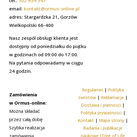
tel.:
502 654 547
email:
kontakt@ormus-online.pl
adres: Stargardzka 21, Gorzów
Wielkopolski 66-400
Nasz zespół obsługi klienta jest
dostępny od poniedziałku do piątku
w godzinach od 09:00 do 17:00.
Na pytania odpowiadamy w ciągu
24 godzin.
Regulamin
|
Polityka
Zamówienia
zwrotów
|
Reklamacje
|
w Ormus-online:
Dostawa i płatności
|
Można składać
Polityka prywatności
|
przez całą dobę
Kontakt
|
Mapa strony
|
Szybka realizacja
Badania i publikacje
zamówienia
naukowe (Tree of Life