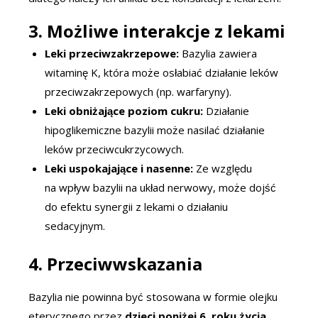
3. Możliwe interakcje z lekami
Leki przeciwzakrzepowe:
Bazylia zawiera
witaminę K, która może osłabiać działanie leków
przeciwzakrzepowych (np. warfaryny).
Leki obniżające poziom cukru:
Działanie
hipoglikemiczne bazylii może nasilać działanie
leków przeciwcukrzycowych.
Leki uspokajające i nasenne:
Ze względu
na wpływ bazylii na układ nerwowy, może dojść
do efektu synergii z lekami o działaniu
sedacyjnym.
4. Przeciwwskazania
Bazylia nie powinna być stosowana w formie olejku
eterycznego przez
dzieci poniżej 6. roku życia
,