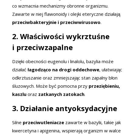
co wzmacnia mechanizmy obronne organizmu.
Zawarte w niej flawonoidy i olejki eteryczne działają
przeciwbakteryjnie i przeciwwirusowo
.
2. Właściwości wykrztuśne
i przeciwzapalne
Dzięki obecności eugenolu i linalolu, bazylia może
działać
łagodząco na drogi oddechowe
, ułatwiając
odkrztuszanie oraz zmniejszając stan zapalny błon
śluzowych. Może być pomocna przy
przeziębieniu,
kaszlu
oraz
zatkanych zatokach
.
3. Działanie antyoksydacyjne
Silne
przeciwutleniacze
zawarte w bazylii, takie jak
kwercetyna i apigenina, wspierają organizm w walce