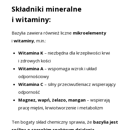
Składniki mineralne
i witaminy:
Bazylia zawiera również liczne
mikroelementy
i
witaminy
, m.in.:
Witamina K
– niezbędna dla krzepliwości krwi
i zdrowych kości
Witamina A
– wspomaga wzrok i układ
odpornościowy
Witamina C
– silny przeciwutleniacz wspierający
odporność
Magnez, wapń, żelazo, mangan
– wspierają
pracę mięśni, krwiotworzenie i metabolizm
Ten bogaty skład chemiczny sprawia, że
bazylia jest
rośliną o szerokim spektrum działania
–