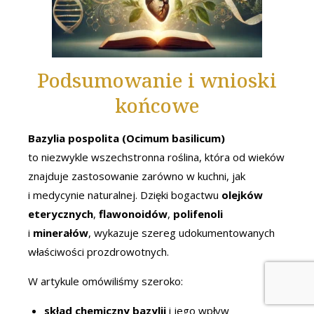
Podsumowanie i wnioski
końcowe
Bazylia pospolita (Ocimum basilicum)
to niezwykle wszechstronna roślina, która od wieków
znajduje zastosowanie zarówno w kuchni, jak
i medycynie naturalnej. Dzięki bogactwu
olejków
eterycznych
,
flawonoidów
,
polifenoli
i
minerałów
, wykazuje szereg udokumentowanych
właściwości prozdrowotnych.
W artykule omówiliśmy szeroko:
skład chemiczny bazylii
i jego wpływ