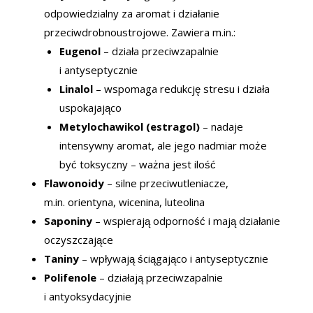
odpowiedzialny za aromat i działanie
przeciwdrobnoustrojowe. Zawiera m.in.:
Eugenol
– działa przeciwzapalnie
i antyseptycznie
Linalol
– wspomaga redukcję stresu i działa
uspokajająco
Metylochawikol (estragol)
– nadaje
intensywny aromat, ale jego nadmiar może
być toksyczny – ważna jest ilość
Flawonoidy
– silne przeciwutleniacze,
m.in. orientyna, wicenina, luteolina
Saponiny
– wspierają odporność i mają działanie
oczyszczające
Taniny
– wpływają ściągająco i antyseptycznie
Polifenole
– działają przeciwzapalnie
i antyoksydacyjnie