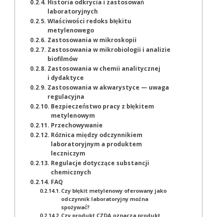
Historia odkrycia i zastosowań
laboratoryjnych
Właściwości redoks błękitu
metylenowego
Zastosowania w mikroskopii
Zastosowania w mikrobiologii i analizie
biofilmów
Zastosowania w chemii analitycznej
i dydaktyce
Zastosowania w akwarystyce — uwaga
regulacyjna
Bezpieczeństwo pracy z błękitem
metylenowym
Przechowywanie
Różnica między odczynnikiem
laboratoryjnym a produktem
leczniczym
Regulacje dotyczące substancji
chemicznych
FAQ
Czy błękit metylenowy oferowany jako
odczynnik laboratoryjny można
spożywać?
Czy produkt CZDA oznacza produkt