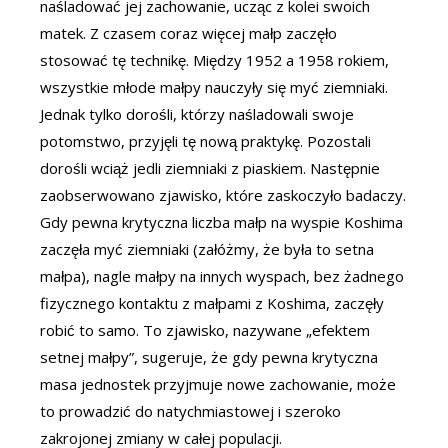
naśladować jej zachowanie, ucząc z kolei swoich
matek. Z czasem coraz więcej małp zaczęło
stosować tę technikę. Między 1952 a 1958 rokiem,
wszystkie młode małpy nauczyły się myć ziemniaki.
Jednak tylko dorośli, którzy naśladowali swoje
potomstwo, przyjęli tę nową praktykę. Pozostali
dorośli wciąż jedli ziemniaki z piaskiem. Następnie
zaobserwowano zjawisko, które zaskoczyło badaczy.
Gdy pewna krytyczna liczba małp na wyspie Koshima
zaczęła myć ziemniaki (załóżmy, że była to setna
małpa), nagle małpy na innych wyspach, bez żadnego
fizycznego kontaktu z małpami z Koshima, zaczęły
robić to samo. To zjawisko, nazywane „efektem
setnej małpy”, sugeruje, że gdy pewna krytyczna
masa jednostek przyjmuje nowe zachowanie, może
to prowadzić do natychmiastowej i szeroko
zakrojonej zmiany w całej populacji.