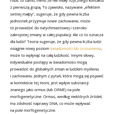
robić to samo, mimo że nie miały fizycznego kontaktu
z pierwszą grupą. To zjawisko, nazywane „efektem
setnej małpy”, sugeruje, że gdy pewna liczba
jednostek przyjmuje nowe zachowanie, może
to prowadzić do natychmiastowej i szeroko
zakrojonej zmiany w całej populacji. Ale co to oznacza
dla ludzi? Teoria sugeruje, że gdy pewna liczba ludzi
osiągnie nowy poziom
świadomości lub zrozumienia
,
może to wpłynąć na całą ludzkość. Innymi słowy,
indywidualne postępy w świadomości mogą
prowadzić do globalnych zmian w ludzkim myśleniu
i zachowaniu. Jednym z pytań, które mogą się pojawić
w kontekście tej teorii, jest wpływ substancji
znanego jako ormus (lub ORME) na pole
morfogenetyczne. Ormus, według niektórych źródeł,
ma zdolność naprawy DNA, co może wpływać
na pole morfogenetyczne.