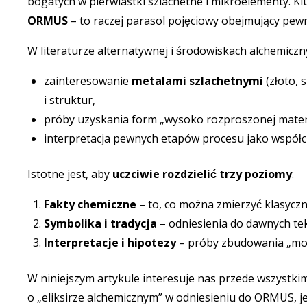
bogatych w pierwiastki szlachetne i mikroelementy. Kl
ORMUS
– to raczej parasol pojęciowy obejmujący pew
W literaturze alternatywnej i środowiskach alchemiczn
zainteresowanie
metalami szlachetnymi
(złoto, 
i struktur,
próby uzyskania form „wysoko rozproszonej materii
interpretacja pewnych etapów procesu jako współc
Istotne jest, aby
uczciwie rozdzielić trzy poziomy
:
Fakty chemiczne
– to, co można zmierzyć klasyczny
Symbolika i tradycja
– odniesienia do dawnych tek
Interpretacje i hipotezy
– próby zbudowania „mos
W niniejszym artykule interesuje nas przede wszystk
o „eliksirze alchemicznym” w odniesieniu do ORMUS, je