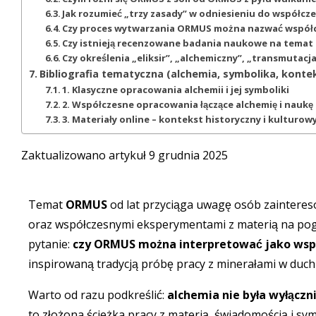
Jak rozumieć „trzy zasady” w odniesieniu do współc
Czy proces wytwarzania ORMUS można nazwać współc
Czy istnieją recenzowane badania naukowe na tema
Czy określenia „eliksir”, „alchemiczny”, „transmutac
Bibliografia tematyczna (alchemia, symbolika, kont
1. Klasyczne opracowania alchemii i jej symboliki
2. Współczesne opracowania łączące alchemię i naukę
3. Materiały online – kontekst historyczny i kulturow
Zaktualizowano artykuł 9 grudnia 2025
Temat
ORMUS
od lat przyciąga uwagę osób zainteres
oraz współczesnymi eksperymentami z materią na pogran
pytanie:
czy ORMUS można interpretować jako wspó
inspirowaną tradycją próbę pracy z minerałami w duch
Warto od razu podkreślić:
alchemia nie była wyłącz
to złożona ścieżka pracy z materią, świadomością i s