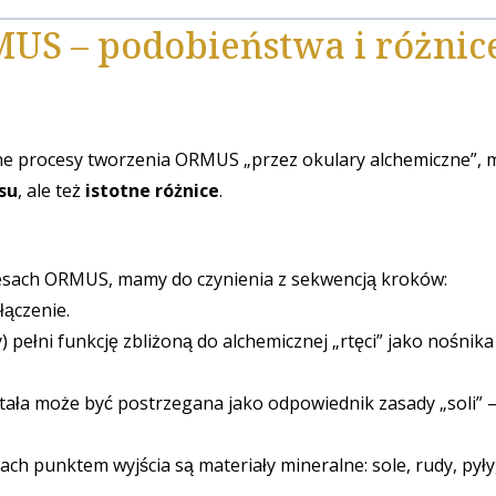
MUS – podobieństwa i różnic
zesne procesy tworzenia ORMUS „przez okulary alchemiczne”,
su
, ale też
istotne różnice
.
cesach ORMUS, mamy do czynienia z sekwencją kroków:
łączenie.
pełni funkcję zbliżoną do alchemicznej „rtęci” jako nośnika
stała może być postrzegana jako odpowiednik zasady „soli” –
ch punktem wyjścia są materiały mineralne: sole, rudy, pyły