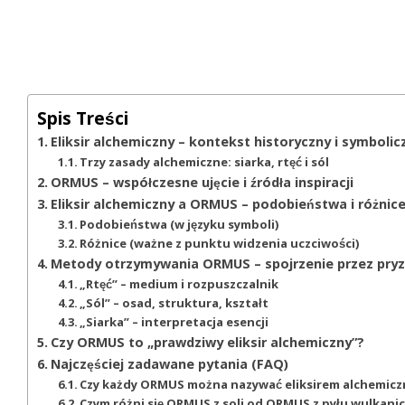
Spis Treści
Eliksir alchemiczny – kontekst historyczny i symbolic
Trzy zasady alchemiczne: siarka, rtęć i sól
ORMUS – współczesne ujęcie i źródła inspiracji
Eliksir alchemiczny a ORMUS – podobieństwa i różnic
Podobieństwa (w języku symboli)
Różnice (ważne z punktu widzenia uczciwości)
Metody otrzymywania ORMUS – spojrzenie przez pryz
„Rtęć” – medium i rozpuszczalnik
„Sól” – osad, struktura, kształt
„Siarka” – interpretacja esencji
Czy ORMUS to „prawdziwy eliksir alchemiczny”?
Najczęściej zadawane pytania (FAQ)
Czy każdy ORMUS można nazywać eliksirem alchemic
Czym różni się ORMUS z soli od ORMUS z pyłu wulkan