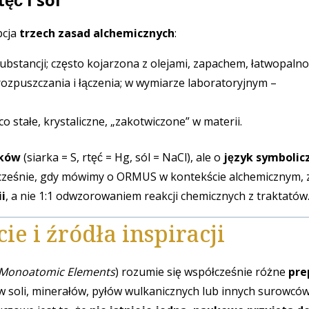
pcja
trzech zasad alchemicznych
:
ubstancji; często kojarzona z olejami, zapachem, łatwopalno
rozpuszczania i łączenia; w wymiarze laboratoryjnym –
co stałe, krystaliczne, „zakotwiczone” w materii.
tków
(siarka = S, rtęć = Hg, sól = NaCl), ale o
język symbolic
łcześnie, gdy mówimy o ORMUS w kontekście alchemicznym, 
i
, a nie 1:1 odwzorowaniem reakcji chemicznych z traktatów
e i źródła inspiracji
d Monoatomic Elements
) rozumie się współcześnie różne
pre
 soli, minerałów, pyłów wulkanicznych lub innych surowcó