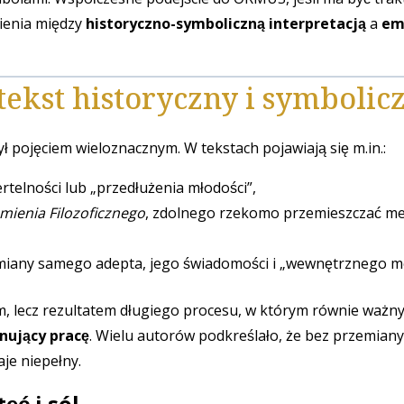
ienia między
historyczno-symboliczną interpretacją
a
em
tekst historyczny i symbolic
był pojęciem wieloznacznym. W tekstach pojawiają się m.in.:
telności lub „przedłużenia młodości”,
mienia Filozoficznego
, zdolnego rzekomo przemieszczać me
iany samego adepta, jego świadomości i „wewnętrznego me
m, lecz rezultatem długiego procesu, w którym równie ważny
nujący pracę
. Wielu autorów podkreślało, że bez przemiany
je niepełny.
ęć i sól