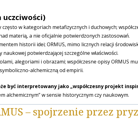
 uczciwości)
ry często w kategoriach metafizycznych i duchowych; współc
 materią, a nie oficjalnie potwierdzonych zastosowań.
ementem historii idei; ORMUS, mimo licznych relacji środowis
y naukowej potwierdzającej szczególne właściwości.
olami, alegoriami i obrazami; współczesne opisy ORMUS mus
 symboliczno-alchemiczną od empirii.
e być interpretowany jako „współczesny projekt insp
sirem alchemicznym” w sensie historycznym czy naukowym.
US – spojrzenie przez pry