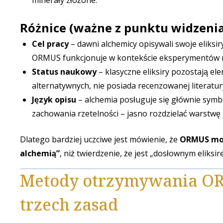
minerały złożone.
Różnice (ważne z punktu widzenia
Cel pracy
– dawni alchemicy opisywali swoje eliksi
ORMUS funkcjonuje w kontekście eksperymentów nad
Status naukowy
– klasyczne eliksiry pozostają el
alternatywnych, nie posiada recenzowanej literatur
Język opisu
– alchemia posługuje się głównie symb
zachowania rzetelności – jasno rozdzielać warstwę
Dlatego bardziej uczciwe jest mówienie, że
ORMUS moż
alchemią”
, niż twierdzenie, że jest „dosłownym elik
Metody otrzymywania ORM
trzech zasad