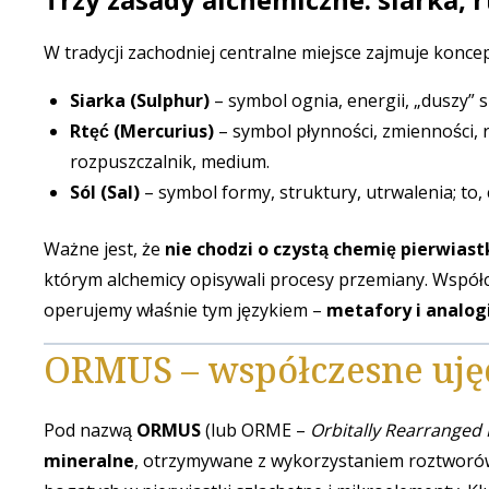
W tradycji zachodniej centralne miejsce zajmuje konce
Siarka (Sulphur)
– symbol ognia, energii, „duszy” s
Rtęć (Mercurius)
– symbol płynności, zmienności, 
rozpuszczalnik, medium.
Sól (Sal)
– symbol formy, struktury, utrwalenia; to, 
Ważne jest, że
nie chodzi o czystą chemię pierwias
którym alchemicy opisywali procesy przemiany. Wspó
operujemy właśnie tym językiem –
metafory i analogi
ORMUS – współczesne ujęci
Pod nazwą
ORMUS
(lub ORME –
Orbitally Rearrange
mineralne
, otrzymywane z wykorzystaniem roztworów