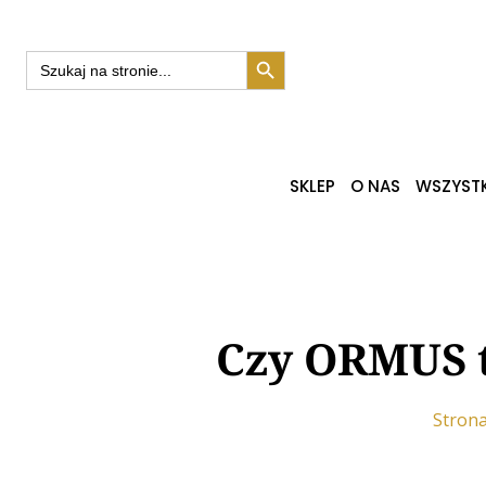
Search Button
Search
for:
SKLEP
O NAS
WSZYSTK
Czy ORMUS t
Stron