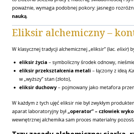
poważnie, wymaga podobnej pokory: jasnego rozróżn
nauką
.
Eliksir alchemiczny – kon
W klasycznej tradycji alchemicznej „eliksir” (łac.
elixir
) 
eliksir życia
– symboliczny środek odnowy, nieśmier
eliksir przekształcenia metali
– łączony z ideą
Ka
w „wyższy” stan (złoto),
eliksir duchowy
– pojmowany jako metafora przem
W każdym z tych ujęć eliksir nie był zwykłym produkte
aparat laboratoryjny był
„operator” – człowiek wyko
wewnętrznej alchemika sam proces materialny pozosta
Trzy zasady alchemiczne: siarka, rt