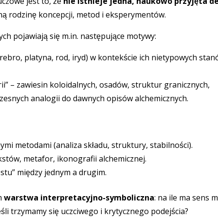
uczowe jest to, że
nie istnieje jedna, naukowo przyjęta de
ną rodzinę koncepcji, metod i eksperymentów.
ych pojawiają się m.in. następujące motywy:
srebro, platyna, rod, iryd) w kontekście ich nietypowych sta
” – zawiesin koloidalnych, osadów, struktur granicznych,
zesnych analogii do dawnych opisów alchemicznych.
mi metodami (analiza składu, struktury, stabilności).
stów, metafor, ikonografii alchemicznej.
tu” między jednym a drugim.
im
warstwa interpretacyjno-symboliczna
: na ile ma sens 
śli trzymamy się uczciwego i krytycznego podejścia?