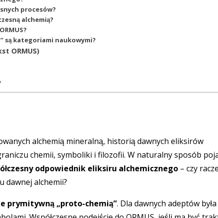
zesnych procesów?
zesną alchemią?
t ORMUS?
ja” są kategoriami naukowymi?
ekst ORMUS)
y
owanych alchemią mineralną, historią dawnych eliksirów
iczu chemii, symboliki i filozofii. W naturalny sposób poja
łczesny odpowiednik eliksiru alchemicznego
– czy racze
u dawnej alchemii?
nie prymitywną „proto-chemią”
. Dla dawnych adeptów była
ymbolami. Współczesne podejście do ORMUS, jeśli ma być tra