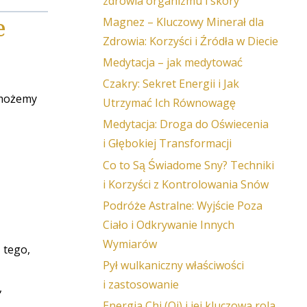
zdrowia organizmu i skóry
e
Magnez – Kluczowy Minerał dla
Zdrowia: Korzyści i Źródła w Diecie
Medytacja – jak medytować
Czakry: Sekret Energii i Jak
 możemy
Utrzymać Ich Równowagę
Medytacja: Droga do Oświecenia
i Głębokiej Transformacji
Co to Są Świadome Sny? Techniki
i Korzyści z Kontrolowania Snów
Podróże Astralne: Wyjście Poza
Ciało i Odkrywanie Innych
Wymiarów
 tego,
Pył wulkaniczny właściwości
i zastosowanie
,
Energia Chi (Qi) i jej kluczowa rola