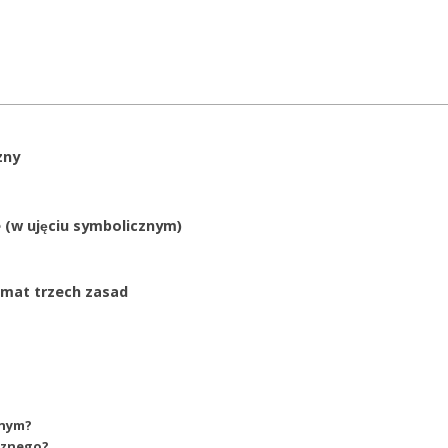
zny
e (w ujęciu symbolicznym)
mat trzech zasad
znym?
icznego?