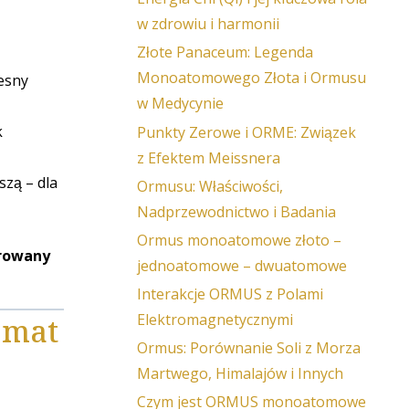
w zdrowiu i harmonii
Złote Panaceum: Legenda
Monoatomowego Złota i Ormusu
zesny
w Medycynie
k
Punkty Zerowe i ORME: Związek
z Efektem Meissnera
zą – dla
Ormusu: Właściwości,
Nadprzewodnictwo i Badania
Ormus monoatomowe złoto –
irowany
jednoatomowe – dwuatomowe
Interakcje ORMUS z Polami
zmat
Elektromagnetycznymi
Ormus: Porównanie Soli z Morza
Martwego, Himalajów i Innych
Czym jest ORMUS monoatomowe