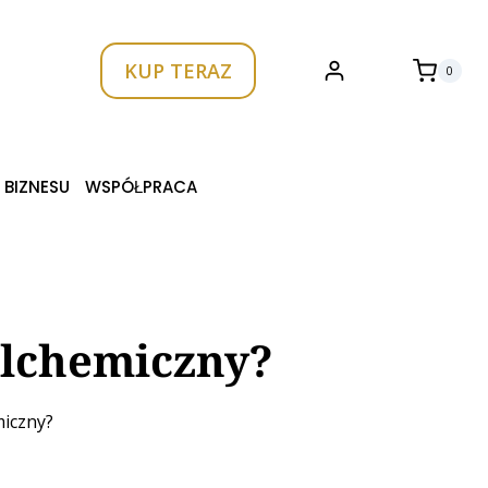
KUP TERAZ
0
 BIZNESU
WSPÓŁPRACA
Alchemiczny?
miczny?