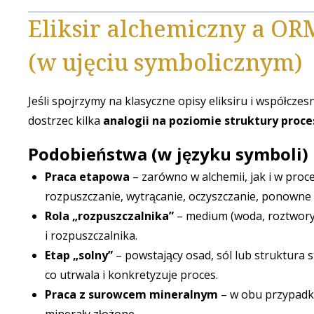
Eliksir alchemiczny a OR
(w ujęciu symbolicznym)
Jeśli spojrzymy na klasyczne opisy eliksiru i współc
dostrzec kilka
analogii na poziomie struktury proce
Podobieństwa (w języku symboli)
Praca etapowa
– zarówno w alchemii, jak i w pro
rozpuszczanie, wytrącanie, oczyszczanie, ponowne 
Rola „rozpuszczalnika”
– medium (woda, roztwory) 
i rozpuszczalnika.
Etap „solny”
– powstający osad, sól lub struktura 
co utrwala i konkretyzuje proces.
Praca z surowcem mineralnym
– w obu przypadka