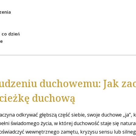
zenia
 co dzień
je
budzeniu duchowemu: Jak za
ścieżkę duchową
czyna odkrywać głębszą część siebie, swoje duchowe „ja”, 
ełni świadomego życia, w której duchowość staje się natur
oświadczyć wewnętrznego zamętu, kryzysu sensu lub silne