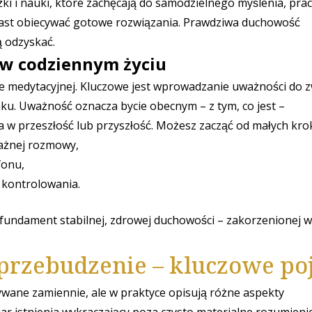
i i nauki, które zachęcają do samodzielnego myślenia, pra
miast obiecywać gotowe rozwiązania. Prawdziwa duchowość
ą odzyskać.
w codziennym życiu
e medytacyjnej. Kluczowe jest wprowadzanie uważności do z
nku. Uważność oznacza bycie obecnym – z tym, co jest –
a w przeszłość lub przyszłość. Możesz zacząć od małych kro
ażnej rozmowy,
fonu,
h kontrolowania.
 fundament stabilnej, zdrowej duchowości – zakorzenionej 
przebudzenie – kluczowe po
ywane zamiennie, ale w praktyce opisują różne aspekty