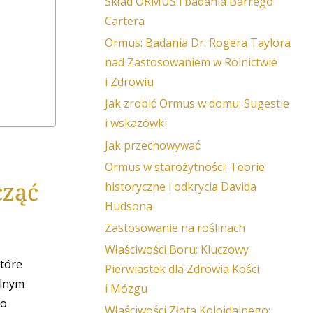
Skład ORMUS i badania Barrego
Cartera
Ormus: Badania Dr. Rogera Taylora
nad Zastosowaniem w Rolnictwie
i Zdrowiu
Jak zrobić Ormus w domu: Sugestie
i wskazówki
Jak przechowywać
Ormus w starożytności: Teorie
cząć
historyczne i odkrycia Davida
Hudsona
Zastosowanie na roślinach
Właściwości Boru: Kluczowy
które
Pierwiastek dla Zdrowia Kości
alnym
i Mózgu
go
Właściwości Złota Koloidalnego: