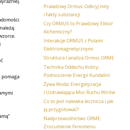
wyraźniej.
Prawdziwy Ormus: Odkryj mity
i fakty substancji
adomości.
Czy ORMUS to Prawdziwy Eliksir
należą:
Alchemiczny?
wzorce.
Interakcje ORMUS z Polami
i
Elektromagnetycznymi
Struktura i analiza Ormus ORME
eć
Technika Oddechu Kobry:
Podnoszenie Energii Kundalini
 i pomaga
Żywa Woda: Energetyzacja
i Uzdrawiająca Moc Ruchu Wirów
samymi
Co to jest nalewka lecznicza i jak
ją przygotować?
ramą”
Nadprzewodnictwo ORME:
Zrozumienie Fenomenu