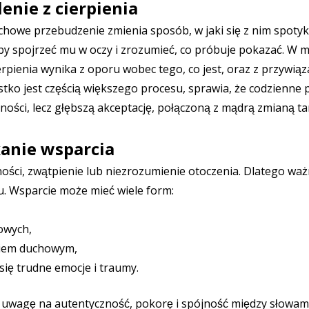
nie z cierpienia
uchowe przebudzenie zmienia sposób, w jaki się z nim spotyk
by spojrzeć mu w oczy i zrozumieć, co próbuje pokazać. W m
pienia wynika z oporu wobec tego, co jest, oraz z przywiąz
stko jest częścią większego procesu, sprawia, że codzienne
tności, lecz głębszą akceptację, połączoną z mądrą zmianą ta
anie wsparcia
ści, zwątpienie lub niezrozumienie otoczenia. Dlatego ważn
u. Wsparcie może mieć wiele form:
owych,
kiem duchowym,
się trudne emocje i traumy.
aj uwagę na autentyczność, pokorę i spójność między słowam