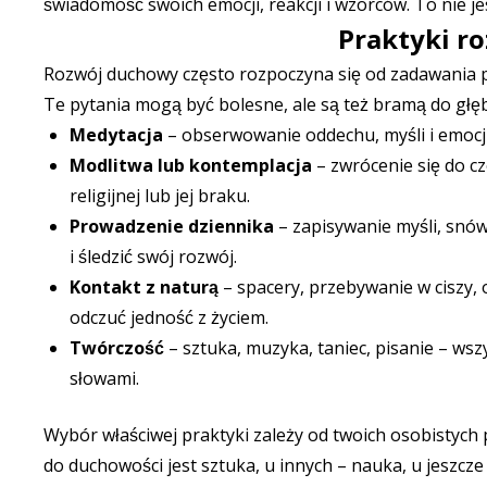
świadomość swoich emocji, reakcji i wzorców. To nie jes
Praktyki r
Rozwój duchowy często rozpoczyna się od zadawania pyt
Te pytania mogą być bolesne, ale są też bramą do głęb
Medytacja
– obserwowanie oddechu, myśli i emocj
Modlitwa lub kontemplacja
– zwrócenie się do cz
religijnej lub jej braku.
Prowadzenie dziennika
– zapisywanie myśli, snów
i śledzić swój rozwój.
Kontakt z naturą
– spacery, przebywanie w ciszy
odczuć jedność z życiem.
Twórczość
– sztuka, muzyka, taniec, pisanie – wsz
słowami.
Wybór właściwej praktyki zależy od twoich osobistych 
do duchowości jest sztuka, u innych – nauka, u jeszcze 