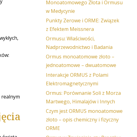
cy
Monoatomowego Złota i Ormusu
w Medycynie
Punkty Zerowe i ORME: Związek
z Efektem Meissnera
wykłych,
Ormusu: Właściwości,
Nadprzewodnictwo i Badania
ków:
Ormus monoatomowe złoto –
jednoatomowe – dwuatomowe
Interakcje ORMUS z Polami
Elektromagnetycznymi
Ormus: Porównanie Soli z Morza
w realnym
Martwego, Himalajów i Innych
Czym jest ORMUS monoatomowe
jęcia
złoto – opis chemiczny i fizyczny
ORME