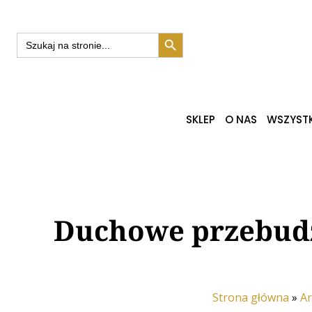
Search Button
Search
for:
SKLEP
O NAS
WSZYSTK
Duchowe przebudze
Strona główna
»
Ar