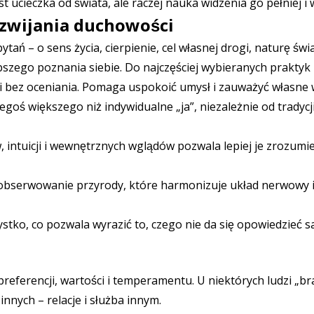
t ucieczka od świata, ale raczej nauka widzenia go pełniej i 
ozwijania duchowości
ań – o sens życia, cierpienie, cel własnej drogi, naturę świ
szego poznania siebie. Do najczęściej wybieranych praktyk 
i bez oceniania. Pomaga uspokoić umysł i zauważyć własne 
egoś większego niż indywidualne „ja”, niezależnie od tradycj
, intuicji i wewnętrznych wglądów pozwala lepiej je zrozumi
, obserwowanie przyrody, które harmonizuje układ nerwowy
ystko, co pozwala wyrazić to, czego nie da się opowiedzieć 
preferencji, wartości i temperamentu. U niektórych ludzi „b
innych – relacje i służba innym.