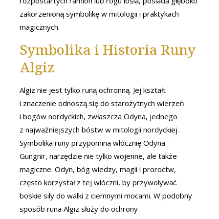
rozpostartych ramion lub rogu łosia, posiada głęboko
zakorzenioną symbolikę w mitologii i praktykach
magicznych.
Symbolika i Historia Runy
Algiz
Algiz nie jest tylko runą ochronną. Jej kształt
i znaczenie odnoszą się do starożytnych wierzeń
i bogów nordyckich, zwłaszcza Odyna, jednego
z najważniejszych bóstw w mitologii nordyckiej.
Symbolika runy przypomina włócznię Odyna –
Gungnir, narzędzie nie tylko wojenne, ale także
magiczne. Odyn, bóg wiedzy, magii i proroctw,
często korzystał z tej włóczni, by przywoływać
boskie siły do walki z ciemnymi mocami. W podobny
sposób runa Algiz służy do ochrony