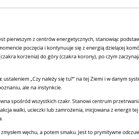
est pierwszym z centrów energetycznych, stanowiąc podstaw
w momencie poczęcia i kontynuuje się z energią dzielącej komó
czakra korzenia) do góry (czakra korony), po czym zaczynaj
:
ustaleniem „Czy należy się tu?” na tej Ziemi i w danym sys
oznaniu, ale na instynkcie.
towna spośród wszystkich czakr. Stanowi centrum przetrwani
cja walki, ucieczki lub zamrożenia, inicjowana z energii tej
a.
ym zmysłem węchu, a potem smaku. Jest to prymitywne odczu