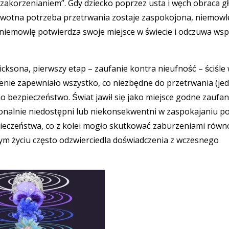
zakorzenianiem”. Gdy dziecko poprzez usta i węch obraca g
ierwotna potrzeba przetrwania zostaje zaspokojona, niemowl
niemowlę potwierdza swoje miejsce w świecie i odczuwa wsp
ksona, pierwszy etap – zaufanie kontra nieufność – ściśle 
zenie zapewniało wszystko, co niezbędne do przetrwania (jed
 bezpieczeństwo. Świat jawił się jako miejsce godne zaufania
onalnie niedostępni lub niekonsekwentni w zaspokajaniu po
pieczeństwa, co z kolei mogło skutkować zaburzeniami rów
ym życiu często odzwierciedla doświadczenia z wczesnego