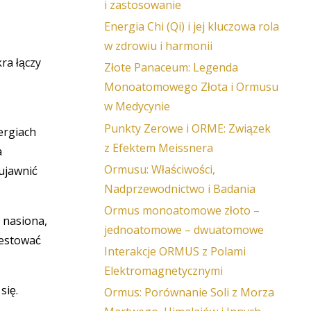
i zastosowanie
Energia Chi (Qi) i jej kluczowa rola
w zdrowiu i harmonii
ra łączy
Złote Panaceum: Legenda
Monoatomowego Złota i Ormusu
w Medycynie
Punkty Zerowe i ORME: Związek
ergiach
z Efektem Meissnera
a
Ormusu: Właściwości,
 ujawnić
Nadprzewodnictwo i Badania
Ormus monoatomowe złoto –
 nasiona,
jednoatomowe – dwuatomowe
festować
Interakcje ORMUS z Polami
Elektromagnetycznymi
się.
Ormus: Porównanie Soli z Morza