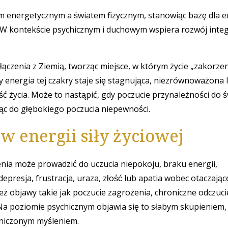
energetycznym a światem fizycznym, stanowiąc bazę dla ene
. W kontekście psychicznym i duchowym wspiera rozwój integ
łączenia z Ziemią, tworząc miejsce, w którym życie „zakorzen
 energia tej czakry staje się stagnująca, niezrównoważona 
ć życia. Może to nastąpić, gdy poczucie przynależności do ś
c do głębokiego poczucia niepewności.
 energii siły życiowej
nia może prowadzić do uczucia niepokoju, braku energii,
depresja, frustracja, uraza, złość lub apatia wobec otaczają
ież objawy takie jak poczucie zagrożenia, chroniczne odczuci
Na poziomie psychicznym objawia się to słabym skupieniem,
niczonym myśleniem.