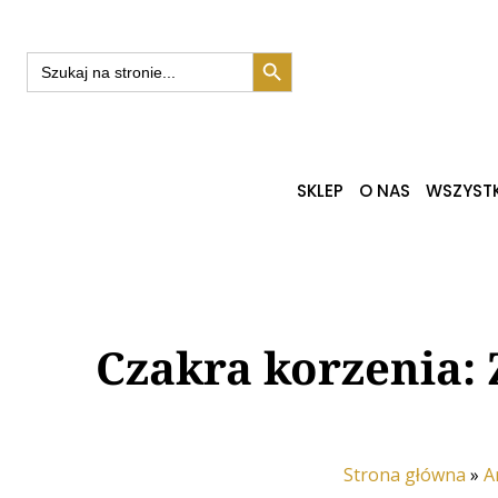
Search Button
Search
for:
SKLEP
O NAS
WSZYSTK
Czakra korzenia:
Strona główna
»
A