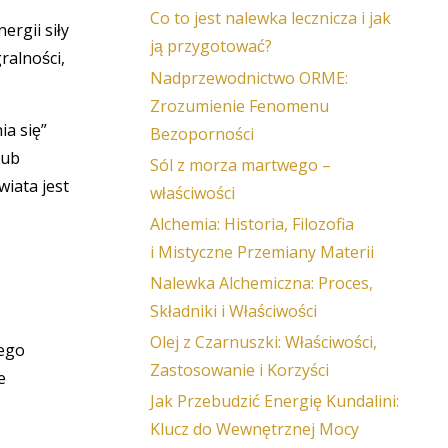
Co to jest nalewka lecznicza i jak
rgii siły
ją przygotować?
ralności,
Nadprzewodnictwo ORME:
Zrozumienie Fenomenu
ia się”
Bezoporności
lub
Sól z morza martwego –
wiata jest
właściwości
Alchemia: Historia, Filozofia
i Mistyczne Przemiany Materii
Nalewka Alchemiczna: Proces,
Składniki i Właściwości
Olej z Czarnuszki: Właściwości,
cego
Zastosowanie i Korzyści
e
Jak Przebudzić Energię Kundalini:
Klucz do Wewnętrznej Mocy