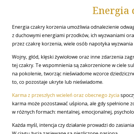
Energia 
Energia czakry korzenia umożliwia odnalezienie odwagi,
z duchowymi energiami przodków, ich wyzwaniami ora
przez czakrę korzenia, wiele osób napotyka wyzwania 
Wojny, głód, klęski żywiołowe oraz inne zdarzenia z
tej czakry. Te wspomnienia są zakorzenione w ciele sub
na pokolenie, tworząc nieświadome wzorce dziedziczne.
to, co pozostaje ukryte lub nieświadome.
Karma z przeszłych wcieleń oraz obecnego życia
spoczy
karma może pozostawać uśpiona, ale gdy spełnione zo
w różnych formach: mentalnej, emocjonalnej, psycholog
Każda myśl, intencja czy działanie prowadzi do zasiania
W ciągu życia zasiewane są niezliczone nasiona.