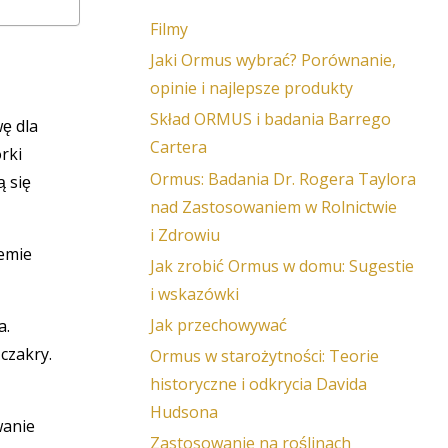
Filmy
Jaki Ormus wybrać? Porównanie,
opinie i najlepsze produkty
Skład ORMUS i badania Barrego
ę dla
Cartera
rki
Ormus: Badania Dr. Rogera Taylora
ą się
nad Zastosowaniem w Rolnictwie
i Zdrowiu
temie
Jak zrobić Ormus w domu: Sugestie
i wskazówki
Jak przechowywać
a.
 czakry.
Ormus w starożytności: Teorie
historyczne i odkrycia Davida
Hudsona
wanie
Zastosowanie na roślinach